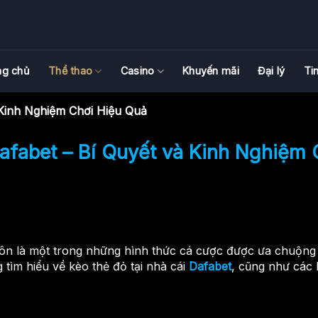
ng chủ
Thể thao
Casino
Khuyến mãi
Đại lý
Ti
 Kinh Nghiệm Chơi Hiệu Quả
afabet – Bí Quyết và Kinh Nghiệm 
ôn là một trong những hình thức cá cược được ưa chuộng b
g tìm hiểu về kèo thẻ đỏ tại nhà cái
Dafabet
, cũng như các 