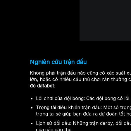
Nghiên cứu trận đấu
Không phải trận đấu nào cũng có xác suất xu
lớn, hoặc có nhiều cầu thủ chơi rắn thường 
đỏ dafabet
:
Lối chơi của đội bóng: Các đội bóng có l
Trọng tài điều khiển trận đấu: Một số trọ
trọng tài sẽ giúp bạn đưa ra dự đoán tốt h
Lịch sử đối đầu: Những trận derby, đối đầ
của các cầu thủ.