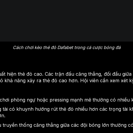
Cách chơi kèo thẻ đỏ Dafabet trong cá cược bóng đá
ất hiện thẻ đỏ cao. Các trận đấu căng thẳng, đối đầu giữa
có khả năng xảy ra thẻ đỏ cao hơn. Hội viên cần xem xét k
ối chơi phòng ngự hoặc pressing mạnh mẽ thường có nhiều 
ng tài có khuynh hướng rút thẻ đỏ nhiều hơn các trọng tài
ơn.
u truyền thống căng thẳng giữa các đội bóng lớn thường có