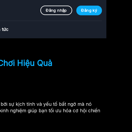
Đăng ký
Đăng nhập
n tức
Chơi Hiệu Quả
ởi sự kịch tính và yếu tố bất ngờ mà nó
kinh nghiệm giúp bạn tối ưu hóa cơ hội chiến