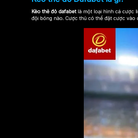
Kèo thẻ đỏ dafabet
là một loại hình cá cược 
đội bóng nào. Cược thủ có thể đặt cược vào