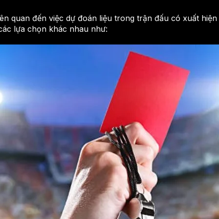
liên quan đến việc dự đoán liệu trong trận đấu có xuất hi
 các lựa chọn khác nhau như: