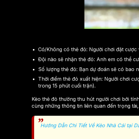
Có/Không có thẻ đỏ: Người chơi đặt cược v
Đội nào sẽ nhận thẻ đỏ: Anh em có thể cượ
Số lượng thẻ đỏ: Bạn dự đoán sẽ có bao n
Thời điểm thẻ đỏ xuất hiện: Người chơi cượ
trong 15 phút cuối trận).
Kèo thẻ đỏ thường thu hút người chơi bởi tín
cùng những thông tin liên quan đến trọng tà
Hướng Dẫn Chi Tiết Về Kèo Nhà Cái tại D