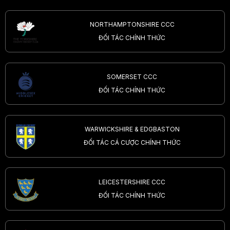
NORTHAMPTONSHIRE CCC
ĐỐI TÁC CHÍNH THỨC
SOMERSET CCC
ĐỐI TÁC CHÍNH THỨC
WARWICKSHIRE & EDGBASTON
ĐỐI TÁC CÁ CƯỢC CHÍNH THỨC
LEICESTERSHIRE CCC
ĐỐI TÁC CHÍNH THỨC