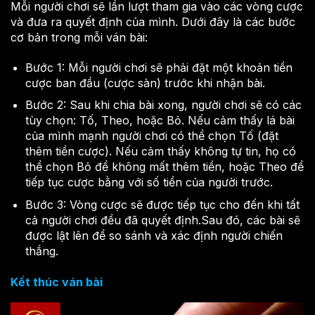
Mỗi người chơi sẽ lần lượt tham gia vào các vòng cược
và đưa ra quyết định của mình. Dưới đây là các bước
cơ bản trong mỗi ván bài:
Bước 1: Mỗi người chơi sẽ phải đặt một khoản tiền
cược ban đầu (cược sàn) trước khi nhận bài.
Bước 2: Sau khi chia bài xong, người chơi sẽ có các
tùy chọn: Tố, Theo, hoặc Bỏ. Nếu cảm thấy lá bài
của mình mạnh người chơi có thể chọn Tố (đặt
thêm tiền cược). Nếu cảm thấy không tự tin, họ có
thể chọn Bỏ để không mất thêm tiền, hoặc Theo để
tiếp tục cược bằng với số tiền của người trước.
Bước 3: Vòng cược sẽ được tiếp tục cho đến khi tất
cả người chơi đều đã quyết định.Sau đó, các bài sẽ
được lật lên để so sánh và xác định người chiến
thắng.
Kết thúc ván bài