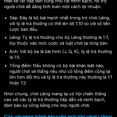
thiết kế rất hấp dẫn cũng như rất minh bạch, hỗ trợ
người chơi dễ dàng tính toán một cách lợi nhuận.
Sáp: Đây là bộ bài mạnh nhất trong trò chơi Liêng,
với tỷ lệ trả thưởng có thể lên tới 1:10 so với số tiền
cược ban đầu.
Liêng: Tỷ lệ trả thưởng cho bộ Liêng thường là 1:7,
tùy thuộc vào mức cược và luật chơi tại từng bàn.
Ảnh: Với bộ ba lá bài hình (J, Q, K), tỷ lệ trả thưởng
là 1:5.
Tổng điểm: Nếu không có bộ bài khác biệt nào,
người chơi sẽ thắng nếu như có tổng điểm cộng lại
lớn hơn đối thủ và tỷ lệ trả thưởng này thường là 1:1
hoặc 1:2.
Nhìn chung, chơi Liêng mang lại cơ hội chiến thắng
cao với các tỷ lệ trả thưởng hấp dẫn và minh bạch,
đảm bảo sự công bằng cho mọi người chơi.
Các chương trình khuyến mãi khi chơi Liêng