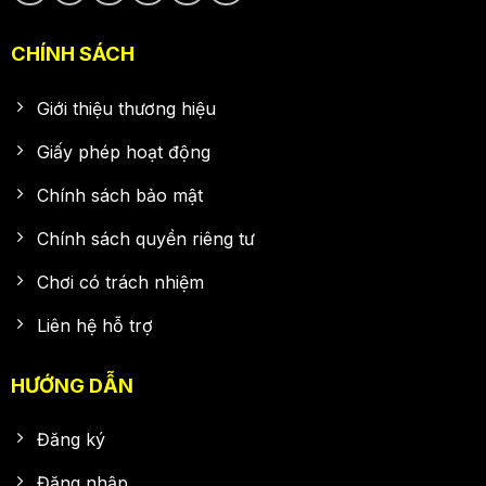
CHÍNH SÁCH
Giới thiệu thương hiệu
Giấy phép hoạt động
Chính sách bảo mật
Chính sách quyền riêng tư
Chơi có trách nhiệm
Liên hệ hỗ trợ
HƯỚNG DẪN
Đăng ký
Đăng nhập