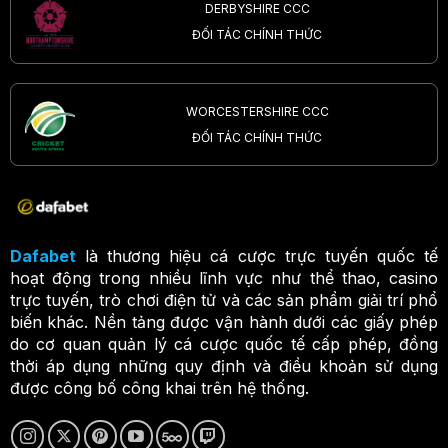
DERBYSHIRE CCC
ĐỐI TÁC CHÍNH THỨC
WORCESTERSHIRE CCC
ĐỐI TÁC CHÍNH THỨC
Dafabet
là thương hiệu cá cược trực tuyến quốc tế
hoạt động trong nhiều lĩnh vực như thể thao, casino
trực tuyến, trò chơi điện tử và các sản phẩm giải trí phổ
biến khác. Nền tảng được vận hành dưới các giấy phép
do cơ quan quản lý cá cược quốc tế cấp phép, đồng
thời áp dụng những quy định và điều khoản sử dụng
được công bố công khai trên hệ thống.