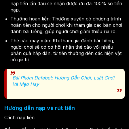
nạp tiền lần đầu sẽ nhận được ưu đãi 100% số tiền
nạp.
Thưởng hoàn tiền: Thường xuyên có chương trình
hoàn tiền cho người chơi khi tham gia các bàn chơi
đánh bài Liêng, giúp người chơi giảm thiểu rủi ro.
Thẻ cào may mắn: Khi tham gia đánh bài Liêng,
người chơi sẽ có cơ hội nhận thẻ cào với nhiều
phần quà hấp dẫn, từ tiền thưởng đến các hiện vật
có giá trị.
Bài Phỏm Dafabet: Hướng Dẫn Chơi, Luật Chơi
Và Mẹo Hay
Hướng dẫn nạp và rút tiền
Cách nạp tiền