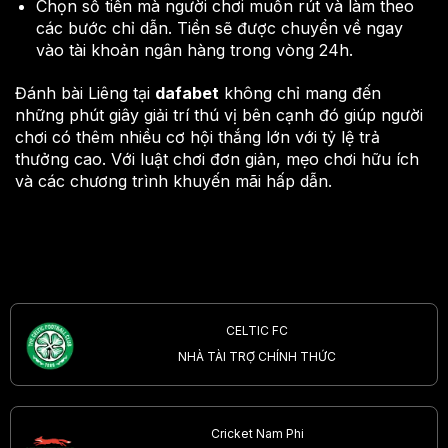
Chọn số tiền mà người chơi muốn rút và làm theo
các bước chỉ dẫn. Tiền sẽ được chuyển về ngay
vào tài khoản ngân hàng trong vòng 24h.
Đánh bài Liêng tại
dafabet
không chỉ mang đến
những phút giây giải trí thú vị bên cạnh đó giúp người
chơi có thêm nhiều cơ hội thắng lớn với tỷ lệ trả
thưởng cao. Với luật chơi đơn giản, mẹo chơi hữu ích
và các chương trình khuyến mãi hấp dẫn.
CELTIC FC
NHÀ TÀI TRỢ CHÍNH THỨC
Cricket Nam Phi