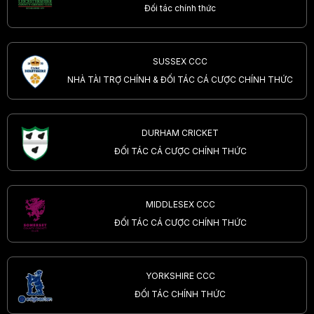
Đối tác chính thức
SUSSEX CCC
NHÀ TÀI TRỢ CHÍNH & ĐỐI TÁC CÁ CƯỢC CHÍNH THỨC
DURHAM CRICKET
ĐỐI TÁC CÁ CƯỢC CHÍNH THỨC
MIDDLESEX CCC
ĐỐI TÁC CÁ CƯỢC CHÍNH THỨC
YORKSHIRE CCC
ĐỐI TÁC CHÍNH THỨC