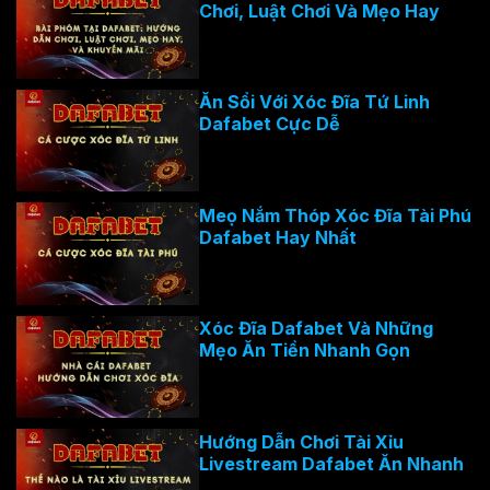
Chơi, Luật Chơi Và Mẹo Hay
Ăn Sổi Với Xóc Đĩa Tứ Linh
Dafabet Cực Dễ
Meọ Nắm Thóp Xóc Đĩa Tài Phú
Dafabet Hay Nhất
Xóc Đĩa Dafabet Và Những
Mẹo Ăn Tiền Nhanh Gọn
Hướng Dẫn Chơi Tài Xỉu
Livestream Dafabet Ăn Nhanh