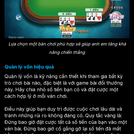
Lựa chọn một bàn chơi phù hợp sẽ giúp anh em tăng khả
năng chiến thắng
Quản lý vốn hiệu quả
Quản lý vốn là kỹ năng cần thiết khi tham gia bất kỳ
trò chơi bài nào, đặc biệt là với game bài đổi thưởng
này. Hãy chia nhỏ số tiền bạn có và đặt cược một
cách hợp lý ở mỗi ván chơi.
Điều này giúp bạn duy trì được cuộc chơi lâu dài và
tránh những rủi ro không đáng có. Quy tắc vàng là:
Đừng bao giờ đặt cược tất cả số tiền của bạn vào một
ván bài. Đừng bao giờ cố gắng gỡ lại số tiền đã mất