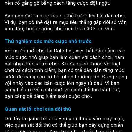
nên cố gắng gỡ bằng cách tăng cược đột ngột.
Bạn nên đặt ra mục tiêu cụ thể trước khi bắt đầu chơi.
Ví dụ, bạn có thể đặt ra mục tiêu thắng gấp đôi số vốn
ban đầu, hoặc ngừng chơi nếu thua 30% số vốn.
Thử nghiệm các mức cược nhỏ trước
Với người mới chơi tại Dafa bet, việc bắt đầu bằng các
mức cược nhỏ giúp bạn làm quen với cách chơi, nắm
bắt nhịp độ của trò chơi. Khi đã quen thuộc với luật
chơi và cách tính điểm, bạn có thể dần dần tăng mức
cược để nâng cao cơ hội nhận thưởng lớn. Đừng nóng
vội nhảy vào các bàn cược lớn ngay từ đầu. Vì bạn
càng hiểu rõ về cách chơi và cách đối thủ hành xử,
bạn càng dễ dàng kiểm soát cuộc chơi.
Quan sát lối chơi của đối thủ
Dù đây là game bài chủ yếu phụ thuộc vào may mắn,
việc quan sát đối thủ có thể giúp bạn xây dựng chiến
lược cược phù hợp. Nếu bạn chơi ở các bàn có tính