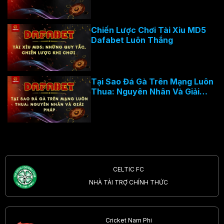
Chiến Lược Chơi Tài Xỉu MD5
Dafabet Luôn Thắng
Tại Sao Đá Gà Trên Mạng Luôn
Thua: Nguyên Nhân Và Giải
Pháp
CELTIC FC
NHÀ TÀI TRỢ CHÍNH THỨC
Cricket Nam Phi