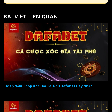
BÀI VIẾT LIÊN QUAN
Meọ Nắm Thóp Xóc Đĩa Tài Phú Dafabet Hay Nhất