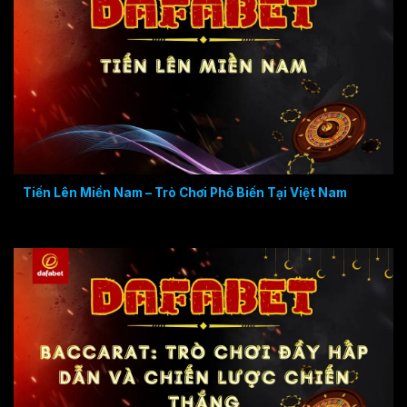
Tiến Lên Miền Nam – Trò Chơi Phổ Biến Tại Việt Nam