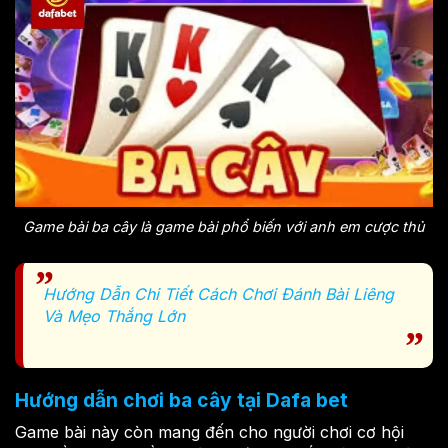
Game bài ba cây là game bài phổ biến với anh em cược thủ
Hướng Dẫn Chi Tiết Cách Chơi Đánh Bài Liêng
Và Mẹo Thắng Lớn
Hướng dẫn chơi ba cây tại Dafa bet
Game bài này còn mang đến cho người chơi cơ hội