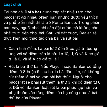
Luật chơi
Tại nhà cái
Dafa bet
cung cấp rất nhiều trò chơi
baccarat
với nhiều phiên bản nhưng được yêu thích
và phổ biến nhất thì là trò Punto Banco. Trong phiên
bản này, người chơi chỉ cần đặt cược mà không cần
phải trực tiếp chơi bài. Sau khi đặt cược, Dealer sẽ
thực hiện mọi thao tác chia bài và rút bài.
Cách tính điểm: Lá bài từ 2 đến 9 có giá trị tương
ứng với số điểm trên lá bài. Lá 10, J, Q và K có giá
trị là 0, và lá A có giá trị là 1.
Rút lá bài thứ ba: Nếu Player hoặc Banker có tổng
điểm từ 8 hoặc 9 sau hai lá bài đầu tiên, sẽ không
rút thêm lá bài và ván bài kết thúc. Người chơi
baccarat
sẽ phải rút thêm lá thứ 3 khi có điểm từ 0-
5. Đối với Banker, luật rút lá bài phức tạp hơn và
phụ thuộc vào tổng điểm của họ cũng như lá bài
thứ ba của Player.