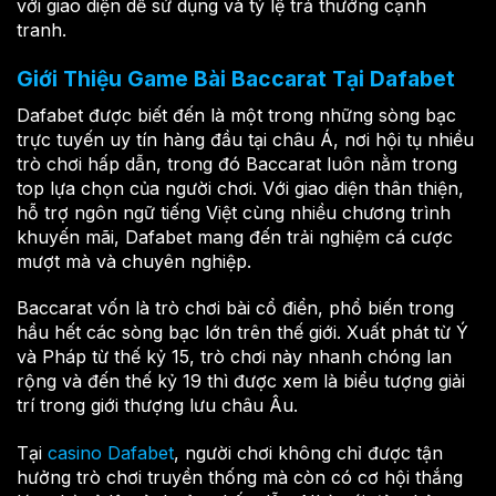
với giao diện dễ sử dụng và tỷ lệ trả thưởng cạnh
tranh.
Giới Thiệu Game Bài Baccarat Tại Dafabet
Dafabet được biết đến là một trong những sòng bạc
trực tuyến uy tín hàng đầu tại châu Á, nơi hội tụ nhiều
trò chơi hấp dẫn, trong đó Baccarat luôn nằm trong
top lựa chọn của người chơi. Với giao diện thân thiện,
hỗ trợ ngôn ngữ tiếng Việt cùng nhiều chương trình
khuyến mãi, Dafabet mang đến trải nghiệm cá cược
mượt mà và chuyên nghiệp.
Baccarat vốn là trò chơi bài cổ điển, phổ biến trong
hầu hết các sòng bạc lớn trên thế giới. Xuất phát từ Ý
và Pháp từ thế kỷ 15, trò chơi này nhanh chóng lan
rộng và đến thế kỷ 19 thì được xem là biểu tượng giải
trí trong giới thượng lưu châu Âu.
Tại
casino Dafabet
, người chơi không chỉ được tận
hưởng trò chơi truyền thống mà còn có cơ hội thắng