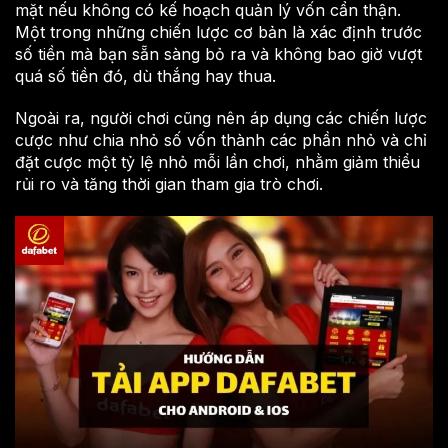
mặt nếu không có kế hoạch quản lý vốn cẩn thận.
Một trong những chiến lược cơ bản là xác định trước
số tiền mà bạn sẵn sàng bỏ ra và không bao giờ vượt
quá số tiền đó, dù thắng hay thua.
Ngoài ra, người chơi cũng nên áp dụng các chiến lược
cược như chia nhỏ số vốn thành các phần nhỏ và chỉ
đặt cược một tỷ lệ nhỏ mỗi lần chơi, nhằm giảm thiểu
rủi ro và tăng thời gian tham gia trò chơi.