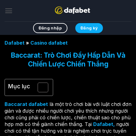
Chuyển
đến
nội
dung
Đăng ký
Đăng nhập
Dafabet
»
Casino dafabet
Baccarat: Trò Chơi Đầy Hấp Dẫn Và
Chiến Lược Chiến Thắng
Mục lục
Baccarat dafabet
là một trò chơi bài với luật chơi đơn
giản và được nhiều người chơi yêu thích nhưng người
chơi cũng phải có chiến lược, chiến thuật sao cho phù
hợp mới có thể giành chiến thắng. Tại
Dafabet
,
người
chơi có thể tận hưởng và trải nghiệm chơi trực tuyến