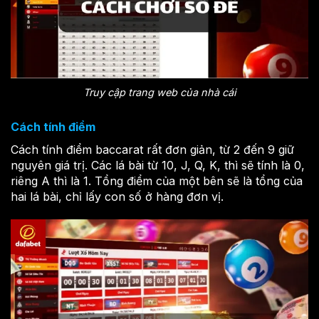
Truy cập trang web của nhà cái
Cách tính điểm
Cách tính điểm
baccarat
rất đơn giản, từ 2 đến 9 giữ
nguyên giá trị. Các lá bài từ 10, J, Q, K, thì sẽ tính là 0,
riêng A thì là 1. Tổng điểm của một bên sẽ là tổng của
hai lá bài, chỉ lấy con số ở hàng đơn vị.