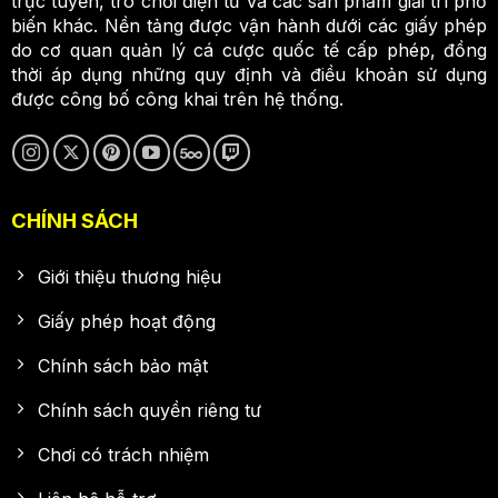
trực tuyến, trò chơi điện tử và các sản phẩm giải trí phổ
biến khác. Nền tảng được vận hành dưới các giấy phép
do cơ quan quản lý cá cược quốc tế cấp phép, đồng
thời áp dụng những quy định và điều khoản sử dụng
được công bố công khai trên hệ thống.
CHÍNH SÁCH
Giới thiệu thương hiệu
Giấy phép hoạt động
Chính sách bảo mật
Chính sách quyền riêng tư
Chơi có trách nhiệm