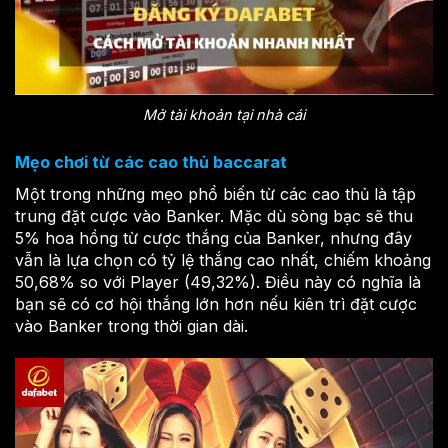
Mở tài khoản tại nhà cái
Mẹo chơi từ các cao thủ
baccarat
Một trong những mẹo phổ biến từ các cao thủ là tập
trung đặt cược vào Banker. Mặc dù sòng bạc sẽ thu
5% hoa hồng từ cược thắng của Banker, nhưng đây
vẫn là lựa chọn có tỷ lệ thắng cao nhất, chiếm khoảng
50,68% so với Player (49,32%). Điều này có nghĩa là
bạn sẽ có cơ hội thắng lớn hơn nếu kiên trì đặt cược
vào Banker trong thời gian dài.