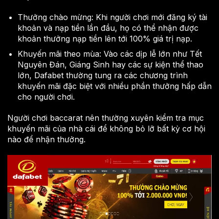
Thưởng chào mừng: Khi người chơi mới đăng ký tài
khoản và nạp tiền lần đầu, họ có thể nhận được
khoản thưởng nạp tiền lên tới 100% giá trị nạp.
Khuyến mãi theo mùa: Vào các dịp lễ lớn như Tết
Nguyên Đán, Giáng Sinh hay các sự kiện thể thao
lớn, Dafabet thường tung ra các chương trình
khuyến mãi đặc biệt với nhiều phần thưởng hấp dẫn
cho người chơi.
Người chơi
baccarat
nên thường xuyên kiểm tra mục
khuyến mãi của nhà cái để không bỏ lỡ bất kỳ cơ hội
nào để nhận thưởng.