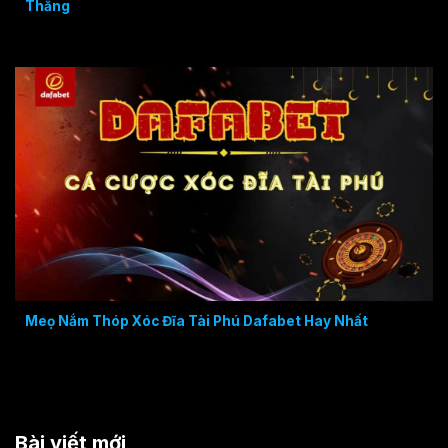
Thắng
Meọ Nắm Thóp Xóc Đĩa Tài Phú Dafabet Hay Nhất
Bài viết mới