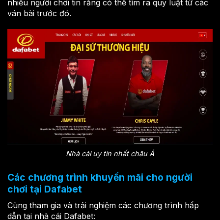
nhiều người chơi tin rằng có thể tìm ra quy luật từ các
ván bài trước đó.
Nhà cái uy tín nhất châu Á
Các chương trình khuyến mãi cho người
chơi tại Dafabet
Cùng tham gia và trải nghiệm các chương trình hấp
dẫn tại nhà cái Dafabet: