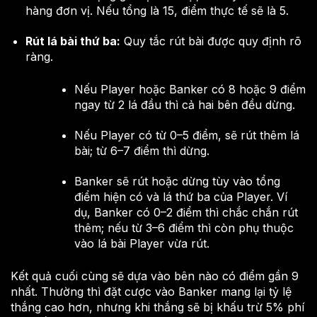
hàng đơn vị. Nếu tổng là 15, điểm thực tế sẽ là 5.
Rút lá bài thứ ba:
Quy tắc rút bài được quy định rõ
ràng.
Nếu Player hoặc Banker có 8 hoặc 9 điểm
ngay từ 2 lá đầu thì cả hai bên đều dừng.
Nếu Player có từ 0–5 điểm, sẽ rút thêm lá
bài; từ 6–7 điểm thì dừng.
Banker sẽ rút hoặc dừng tùy vào tổng
điểm hiện có và lá thứ ba của Player. Ví
dụ, Banker có 0–2 điểm thì chắc chắn rút
thêm; nếu từ 3–6 điểm thì còn phụ thuộc
vào lá bài Player vừa rút.
Kết quả cuối cùng sẽ dựa vào bên nào có điểm gần 9
nhất. Thường thì đặt cược vào Banker mang lại tỷ lệ
thắng cao hơn, nhưng khi thắng sẽ bị khấu trừ 5% phí