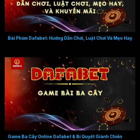
Bài Phỏm Dafabet: Hướng Dẫn Chơi, Luật Chơi Và Mẹo Hay
Game Ba Cây Online Dafabet & Bí Quyết Giành Chiến