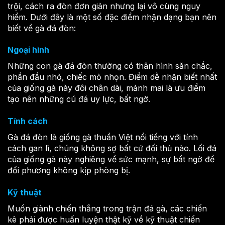
trội, cách ra đòn đơn giản nhưng lại vô cùng nguy
hiểm. Dưới đây là một số đặc điểm nhận dạng bạn nên
biết về gà đá đòn:
Ngoại hình
Những con gà đá đòn thường có thân hình săn chắc,
phần đầu nhỏ, chiếc mỏ nhọn. Điểm dễ nhận biết nhất
của giống gà này đôi chân dài, mảnh mai là ưu điểm
tạo nên những cú đá uy lực, bất ngờ.
Tính cách
Gà đá đòn là giống gà thuần Việt nổi tiếng với tính
cách gan lì, chúng không sợ bất cứ đối thủ nào. Lối đá
của giống gà này nghiêng về sức mạnh, sự bất ngờ để
đối phương không kịp phòng bị.
Kỹ thuật
Muốn giành chiến thắng trong trận đá gà, các chiến
kê phải được huấn luyện thật kỹ về kỹ thuật chiến