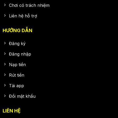
Chơi có trách nhiệm
Liên hệ hỗ trợ
HƯỚNG DẪN
Đăng ký
Đăng nhập
Nạp tiền
Rút tiền
Tải app
Đổi mật khẩu
LIÊN HỆ