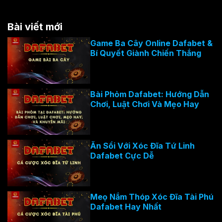
Bài viết mới
Game Ba Cây Online Dafabet &
Bí Quyết Giành Chiến Thắng
Bài Phỏm Dafabet: Hướng Dẫn
Chơi, Luật Chơi Và Mẹo Hay
Ăn Sổi Với Xóc Đĩa Tứ Linh
Dafabet Cực Dễ
Meọ Nắm Thóp Xóc Đĩa Tài Phú
Dafabet Hay Nhất