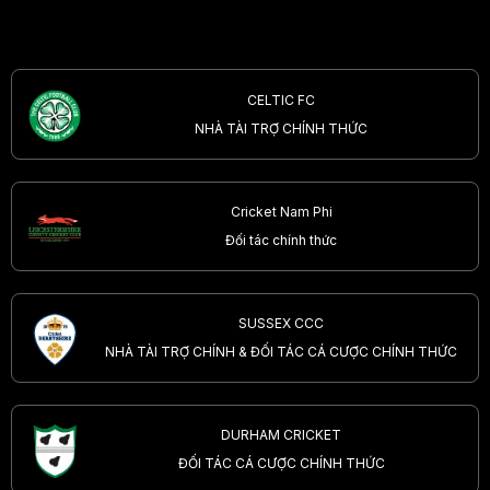
CELTIC FC
NHÀ TÀI TRỢ CHÍNH THỨC
Cricket Nam Phi
Đối tác chính thức
SUSSEX CCC
NHÀ TÀI TRỢ CHÍNH & ĐỐI TÁC CÁ CƯỢC CHÍNH THỨC
DURHAM CRICKET
ĐỐI TÁC CÁ CƯỢC CHÍNH THỨC