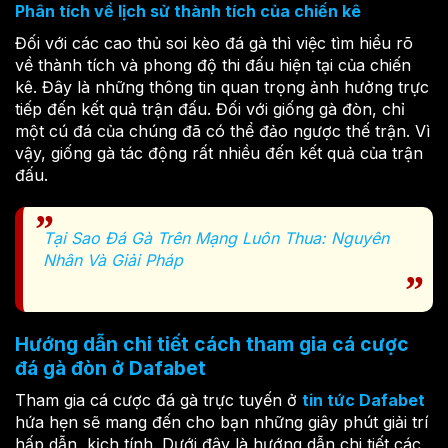
Phân tích về lịch sử thành tích của chiến kê
Đối với các cao thủ soi kèo đá gà thì việc tìm hiểu rõ
về thành tích và phong độ thi đấu hiện tại của chiến
kê. Đây là những thông tin quan trọng ảnh hưởng trực
tiếp đến kết quả trận đấu. Đối với giống gà đòn, chỉ
một cú đá của chúng đã có thể đảo ngược thế trận. Vì
vậy, giống gà tác động rất nhiều đến kết quả của trận
đấu.
Tại Sao Đá Gà Trên Mạng Luôn Thua: Nguyên
Nhân Và Giải Pháp
Hướng dẫn chi tiết cách tham gia cá cược
đá gà đòn ở Dafabet
Tham gia cá cược đá gà trực tuyến ở
tin tức Dafabet
hứa hẹn sẽ mang đến cho bạn những giây phút giải trí
hấp dẫn, kịch tính. Dưới đây là hướng dẫn chi tiết các