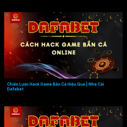
Chiến Lược Hack Game Bắn Cá Hiệu Quả | Nhà Cái
Dafabet