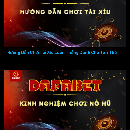
Hướng Dẫn Chơi Tài Xỉu Luôn Thắng Dành Cho Tân Thủ