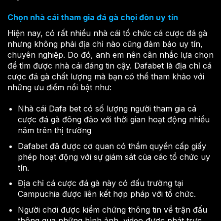
Chọn nhà cái tham gia đá gà chọi đòn uy tín
Hiện nay, có rất nhiều nhà cái tổ chức cá cược đá gà
nhưng không phải địa chỉ nào cũng đảm bảo uy tín,
chuyên nghiệp. Do đó, anh em nên cân nhắc lựa chọn
để tìm được nhà cái đáng tin cậy. Dafabet là địa chỉ cá
cược đá gà chất lượng mà bạn có thể tham khảo với
những ưu điểm nổi bật như:
Nhà cái Dafa bet có số lượng người tham gia cá
cược đá gà đông đảo với thời gian hoạt động nhiều
năm trên thị trường
Dafabet đã được cơ quan có thẩm quyền cấp giấy
phép hoạt động với sự giám sát của các tổ chức uy
tín.
Địa chỉ cá cược đá gà này có đấu trường tại
Campuchia được liên kết hợp pháp với tổ chức.
Người chơi được kiểm chứng thông tin về trận đấu
thông qua những hình ảnh, video được phát trực