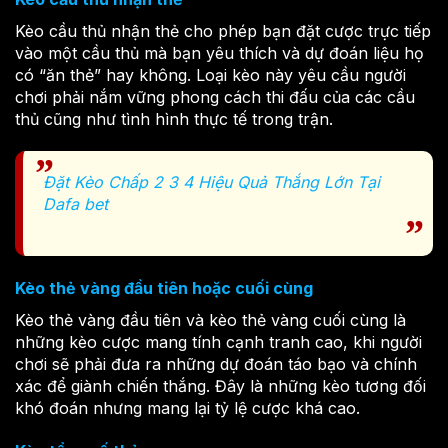
Kèo cầu thủ nhận thẻ cho phép bạn đặt cược trực tiếp
vào một cầu thủ mà bạn yêu thích và dự đoán liệu họ
có “ăn thẻ” hay không. Loại kèo này yêu cầu người
chơi phải nắm vững phong cách thi đấu của các cầu
thủ cũng như tình hình thực tế trong trận.
Đặt Kèo Chấp 2 3 4 Hiệu Quả Thắng Lớn Tại
Dafa bet
Kèo thẻ vàng đầu tiên hoặc cuối cùng
Kèo thẻ vàng đầu tiên và kèo thẻ vàng cuối cùng là
những kèo cược mang tính cạnh tranh cao, khi người
chơi sẽ phải đưa ra những dự đoán táo bạo và chính
xác để giành chiến thắng. Đây là những kèo tương đối
khó đoán nhưng mang lại tỷ lệ cược khá cao.