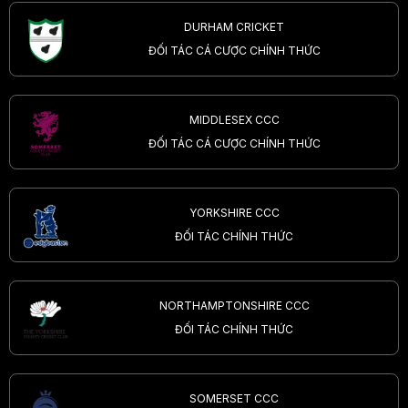
DURHAM CRICKET
ĐỐI TÁC CÁ CƯỢC CHÍNH THỨC
MIDDLESEX CCC
ĐỐI TÁC CÁ CƯỢC CHÍNH THỨC
YORKSHIRE CCC
ĐỐI TÁC CHÍNH THỨC
NORTHAMPTONSHIRE CCC
ĐỐI TÁC CHÍNH THỨC
SOMERSET CCC