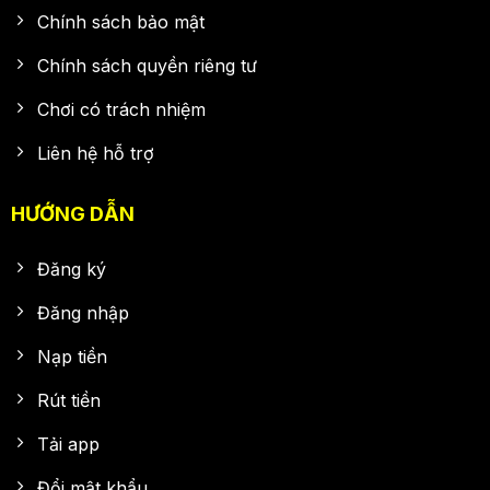
Chính sách bảo mật
Chính sách quyền riêng tư
Chơi có trách nhiệm
Liên hệ hỗ trợ
HƯỚNG DẪN
Đăng ký
Đăng nhập
Nạp tiền
Rút tiền
Tải app
Đổi mật khẩu