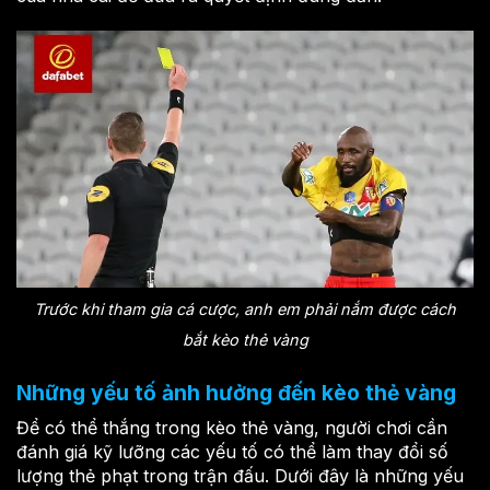
Trước khi tham gia cá cược, anh em phải nắm được cách
bắt kèo thẻ vàng
Những yếu tố ảnh hưởng đến kèo thẻ vàng
Để có thể thắng trong kèo thẻ vàng, người chơi cần
đánh giá kỹ lưỡng các yếu tố có thể làm thay đổi số
lượng thẻ phạt trong trận đấu. Dưới đây là những yếu