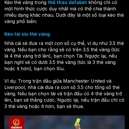
Kèo thẻ vàng trong
thể thao dafabet
không chỉ có
một hình thức cược duy nhất mà có thể chia thành
nhiều dạng khác nhau. Dưới đây là một số loại kèo thẻ
vàng phổ biến:
Kèo tài xỉu thẻ vàng
Nhà cái sẽ đưa ra một con số cụ thể, ví dụ như 3.5 thẻ
vàng. Nếu bạn cho rằng sẽ có trên 3.5 thẻ vàng (tức
là 4 thẻ vàng trở lên), bạn chọn Tài. Ngược lại, nếu
bạn nghĩ sẽ có dưới 3.5 thẻ vàng (tức là 3 thẻ vàng
hoặc ít hơn), bạn chọn Xỉu.
Ví dụ: Trong trận đấu giữa Manchester United và
Liverpool, nhà cái đưa ra con số 3.5 cho tổng số thẻ
vàng. Nếu bạn chọn tài và trận đấu có 4 thẻ vàng trở
lên, bạn sẽ thắng cược. Ngược lại, nếu trận đấu chỉ có
3 thẻ vàng hoặc ít hơn, bạn sẽ thua.