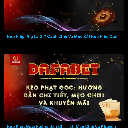
Kèo Hiệp Phụ Là Gì? Cách Chơi Và Mẹo Bắt Kèo Hiệu Quả
Kèo Phạt Góc: Hướng Dẫn Chi Tiết, Mẹo Chơi Và Khuyến