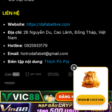
LIÊN HỆ
Website
:
https://dafabetlive.com
Địa chỉ
: 28 Nguyễn Du, Cao Lãnh, Đồng Tháp, Việt
Nam
Hotline
: 0925933179
Email
:
hotrodafabet@gmail.com
Biên tập nội dung
:
Thích Pò Pùi
×
NGÂN HÀNG
Zalo
Pay
QR CODE
₿
₮
BTC
USDT
ĐỊA PHƯƠNG
momo
Copyright 2026 © Bản quyền thuộc DAFABET
NHẬN 🎁 CODE 99K